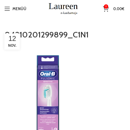
0
MENÜÜ
0.00
€
04210201299899_C1N1
12
NOV.