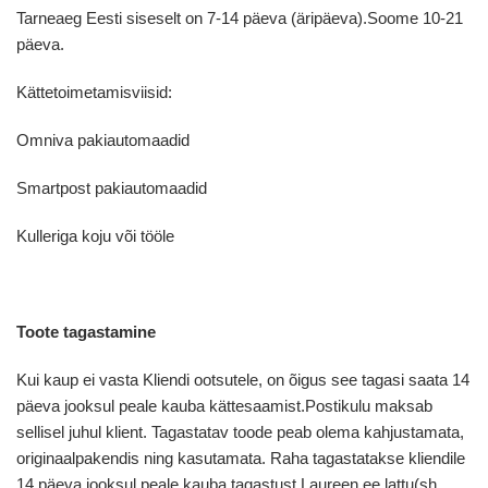
Tarneaeg Eesti siseselt on 7-14 päeva (äripäeva).Soome 10-21
päeva.
Kättetoimetamisviisid:
Omniva pakiautomaadid
Smartpost pakiautomaadid
Kulleriga koju või tööle
Toote tagastamine
Kui kaup ei vasta Kliendi ootsutele, on õigus see tagasi saata 14
päeva jooksul peale kauba kättesaamist.Postikulu maksab
sellisel juhul klient. Tagastatav toode peab olema kahjustamata,
originaalpakendis ning kasutamata. Raha tagastatakse kliendile
14 päeva jooksul peale kauba tagastust Laureen.ee lattu(sh