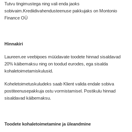
Tutvu tingimustega ning vali enda jaoks
sobivaim.Krediidivahendusteenuse pakkujaks on Montonio
Finance OÜ
Hinnakiri
Laureen.ee veebipoes müüdavate toodete hinnad sisaldavad
20% käibemaksu ning on toodud eurodes, ega sisalda
kohaletoimetamiskulusid.
Koheletoimetuskuludeks saab Klient valida endale sobiva
postiteenusepakkuja ostu vormistamisel. Postikulu hinnad
sisaldavad käibemaksu.
Toodete kohaletoimetamine ja üleandmine