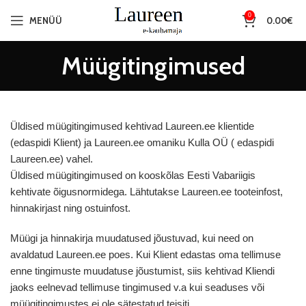
0
MENÜÜ
0.00
€
Müügitingimused
Üldised müügitingimused kehtivad Laureen.ee klientide
(edaspidi Klient) ja Laureen.ee omaniku Kulla OÜ ( edaspidi
Laureen.ee) vahel.
Üldised müügitingimused on kooskõlas Eesti Vabariigis
kehtivate õigusnormidega. Lähtutakse Laureen.ee tooteinfost,
hinnakirjast ning ostuinfost.
Müügi ja hinnakirja muudatused jõustuvad, kui need on
avaldatud Laureen.ee poes. Kui Klient edastas oma tellimuse
enne tingimuste muudatuse jõustumist, siis kehtivad Kliendi
jaoks eelnevad tellimuse tingimused v.a kui seaduses või
müügitingimustes ei ole sätestatud teisiti.