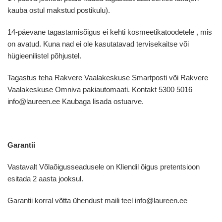
kauba ostul makstud postikulu).
14-päevane tagastamisõigus ei kehti kosmeetikatoodetele , mis
on avatud. Kuna nad ei ole kasutatavad tervisekaitse või
hügieenilistel põhjustel.
Tagastus teha Rakvere Vaalakeskuse Smartposti või Rakvere
Vaalakeskuse Omniva pakiautomaati. Kontakt 5300 5016
info@laureen.ee Kaubaga lisada ostuarve.
Garantii
Vastavalt Võlaõigusseadusele on Kliendil õigus pretentsioon
esitada 2 aasta jooksul.
Garantii korral võtta ühendust maili teel info@laureen.ee