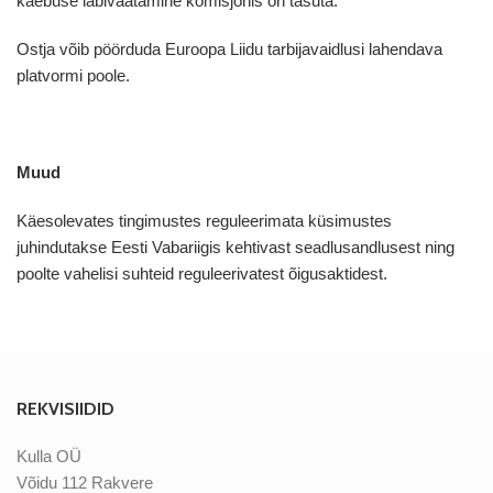
kaebuse läbivaatamine komisjonis on tasuta.
Ostja võib pöörduda Euroopa Liidu tarbijavaidlusi lahendava
platvormi
poole
.
Muud
Käesolevates tingimustes reguleerimata küsimustes
juhindutakse Eesti Vabariigis kehtivast seadlusandlusest ning
poolte vahelisi suhteid reguleerivatest õigusaktidest.
REKVISIIDID
Kulla OÜ
Võidu 112 Rakvere