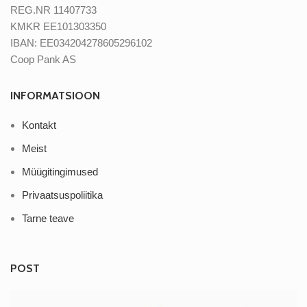
REG.NR 11407733
KMKR EE101303350
IBAN: EE034204278605296102
Coop Pank AS
INFORMATSIOON
Kontakt
Meist
Müügitingimused
Privaatsuspoliitika
Tarne teave
POST