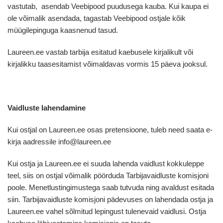
vastutab, asendab Veebipood puudusega kauba. Kui kaupa ei
ole võimalik asendada, tagastab Veebipood ostjale kõik
müügilepinguga kaasnenud tasud.
Laureen.ee vastab tarbija esitatud kaebusele kirjalikult või
kirjalikku taasesitamist võimaldavas vormis 15 päeva jooksul.
Vaidluste lahendamine
Kui ostjal on Laureen.ee osas pretensioone, tuleb need saata e-
kirja aadressile info@laureen.ee
Kui ostja ja Laureen.ee ei suuda lahenda vaidlust kokkuleppe
teel, siis on ostjal võimalik pöörduda Tarbijavaidluste komisjoni
poole. Menetlustingimustega saab tutvuda ning avaldust esitada
siin
. Tarbijavaidluste komisjoni pädevuses on lahendada ostja ja
Laureen.ee vahel sõlmitud lepingust tulenevaid vaidlusi. Ostja