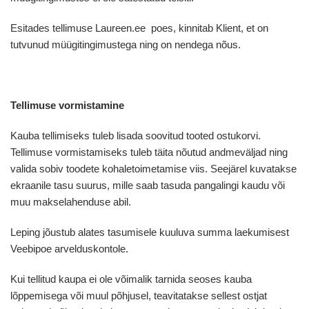
Esitades tellimuse Laureen.ee poes, kinnitab Klient, et on
tutvunud müügitingimustega ning on nendega nõus.
Tellimuse vormistamine
Kauba tellimiseks tuleb lisada soovitud tooted ostukorvi.
Tellimuse vormistamiseks tuleb täita nõutud andmeväljad ning
valida sobiv toodete kohaletoimetamise viis. Seejärel kuvatakse
ekraanile tasu suurus, mille saab tasuda pangalingi kaudu või
muu makselahenduse abil.
Leping jõustub alates tasumisele kuuluva summa laekumisest
Veebipoe arvelduskontole.
Kui tellitud kaupa ei ole võimalik tarnida seoses kauba
lõppemisega või muul põhjusel, teavitatakse sellest ostjat