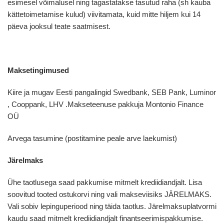
esimesel võimalusel ning tagastatakse tasutud raha (sh kauba
kättetoimetamise kulud) viivitamata, kuid mitte hiljem kui 14
päeva jooksul teate saatmisest.
Maksetingimused
Kiire ja mugav Eesti pangalingid Swedbank, SEB Pank, Luminor
, Cooppank, LHV .Makseteenuse pakkuja Montonio Finance
OÜ
Arvega tasumine (postitamine peale arve laekumist)
Järelmaks
Ühe taotlusega saad pakkumise mitmelt krediidiandjalt. Lisa
soovitud tooted ostukorvi ning vali makseviisiks JÄRELMAKS.
Vali sobiv lepinguperiood ning täida taotlus. Järelmaksuplatvormi
kaudu saad mitmelt krediidiandjalt finantseerimispakkumise.