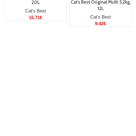
Cat’s Best Original Multi 5,2kg,
20L
12L
Cat's Best
Cat's Best
15.71
€
9.42
€