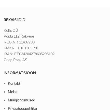
REKVISIIDID
Kulla OÜ
Võidu 112 Rakvere
REG.NR 11407733
KMKR EE101303350
IBAN: EE034204278605296102
Coop Pank AS
INFORMATSIOON
Kontakt
Meist
Müügitingimused
Privaatsuspoliitika