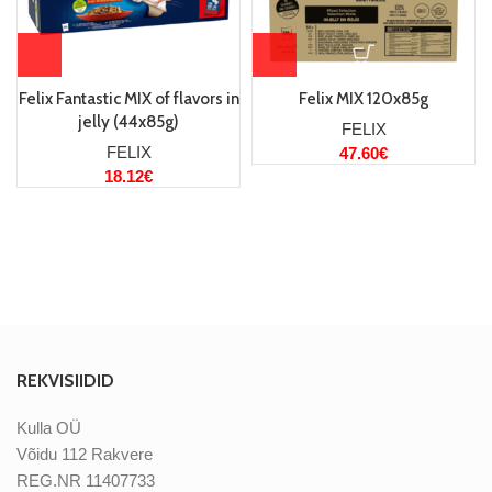
Felix Fantastic MIX of flavors in
Felix MIX 120x85g
jelly (44x85g)
FELIX
FELIX
47.60
€
18.12
€
REKVISIIDID
Kulla OÜ
Võidu 112 Rakvere
REG.NR 11407733