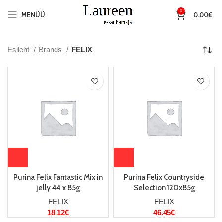
0
MENÜÜ
0.00
€
Esileht
Brands
FELIX
Purina Felix Fantastic Mix in
Purina Felix Countryside
jelly 44 x 85g
Selection 120x85g
FELIX
FELIX
18.12
€
46.45
€