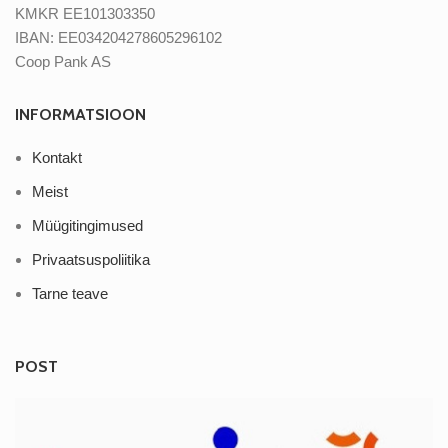
KMKR EE101303350
IBAN: EE034204278605296102
Coop Pank AS
INFORMATSIOON
Kontakt
Meist
Müügitingimused
Privaatsuspoliitika
Tarne teave
POST