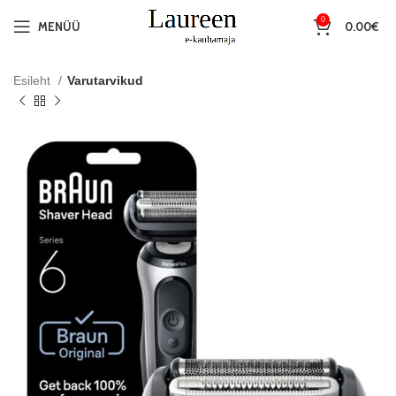
0
MENÜÜ
0.00
€
Esileht
Varutarvikud