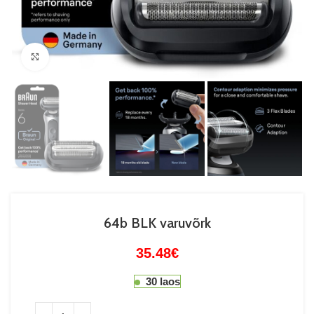
Suurenda
64b BLK varuvõrk
35.48
€
30 laos