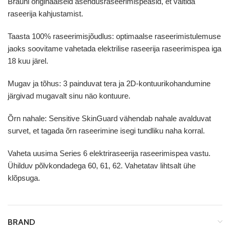
Brauni originaalseid asendusraseerimispeasid, et vältida
raseerija kahjustamist.
Taasta 100% raseerimisjõudlus: optimaalse raseerimistulemuse
jaoks soovitame vahetada elektrilise raseerija raseerimispea iga
18 kuu järel.
Mugav ja tõhus: 3 painduvat tera ja 2D-kontuurikohandumine
järgivad mugavalt sinu näo kontuure.
Õrn nahale: Sensitive SkinGuard vähendab nahale avalduvat
survet, et tagada õrn raseerimine isegi tundliku naha korral.
Vaheta uusima Series 6 elektriraseerija raseerimispea vastu.
Ühilduv põlvkondadega 60, 61, 62. Vahetatav lihtsalt ühe
klõpsuga.
BRAND