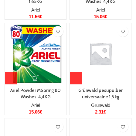
1.65KG
Washes, 4,4KG
Ariel
Ariel
11.56
€
15.06
€
Ariel Powder MSpring 80
Grünwald pesupulber
Washes, 4,4KG
universaalne 1,5 kg
Ariel
Grünwald
15.06
€
2.31
€