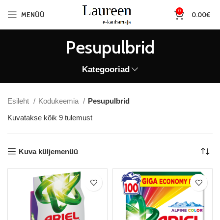
0
MENÜÜ
0.00
€
Pesupulbrid
Kategooriad
Esileht
Kodukeemia
Pesupulbrid
Sorditud
Kuvatakse kõik 9 tulemust
uusimate
järgi
Kuva küljemenüü