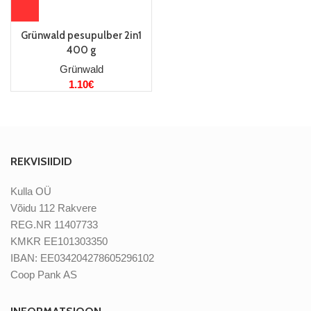
Grünwald pesupulber 2in1
400 g
Grünwald
1.10
€
REKVISIIDID
Kulla OÜ
Võidu 112 Rakvere
REG.NR 11407733
KMKR EE101303350
IBAN: EE034204278605296102
Coop Pank AS