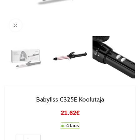
Suurenda
Babyliss C325E Koolutaja
21.62
€
4 laos