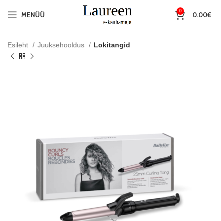
0
MENÜÜ
0.00
€
Esileht
Juuksehooldus
Lokitangid