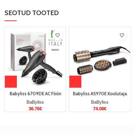
SEOTUD TOOTED
Babyliss 6709DE AC Föön
Babyliss AS970E Koolutaja
BaByliss
BaByliss
36.76
€
74.08
€