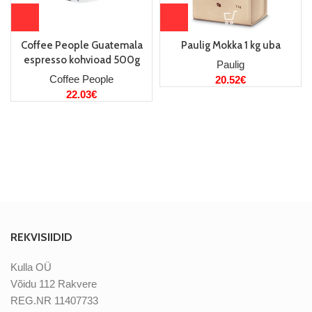
Coffee People Guatemala
Paulig Mokka 1 kg uba
espresso kohvioad 500g
Paulig
Coffee People
20.52
€
22.03
€
REKVISIIDID
Kulla OÜ
Võidu 112 Rakvere
REG.NR 11407733