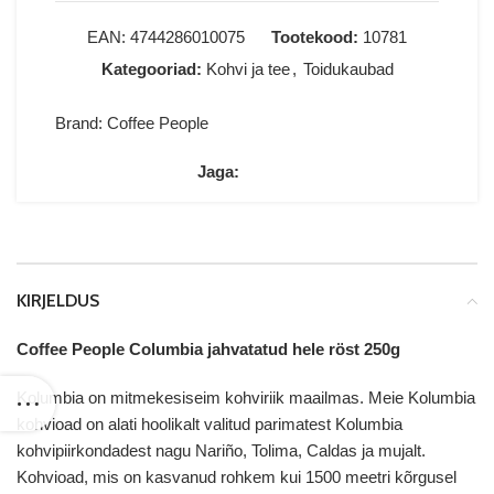
EAN:
4744286010075
Tootekood:
10781
Kategooriad:
Kohvi ja tee
,
Toidukaubad
Brand:
Coffee People
Jaga:
KIRJELDUS
Coffee People Columbia jahvatatud hele röst 250g
Kolumbia on mitmekesiseim kohviriik maailmas. Meie Kolumbia
kohvioad on alati hoolikalt valitud parimatest Kolumbia
kohvipiirkondadest nagu Nariño, Tolima, Caldas ja mujalt.
Kohvioad, mis on kasvanud rohkem kui 1500 meetri kõrgusel