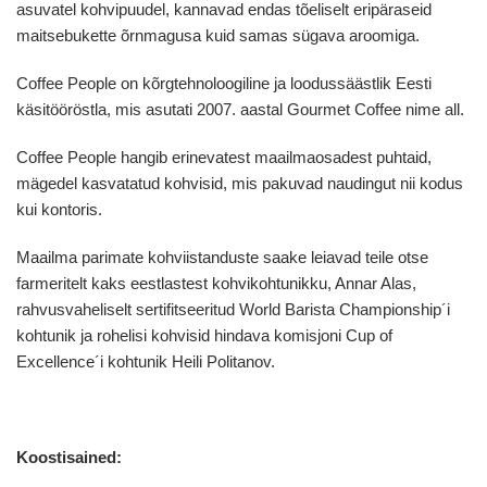
asuvatel kohvipuudel, kannavad endas tõeliselt eripäraseid
maitsebukette õrnmagusa kuid samas sügava aroomiga.
Coffee People on kõrgtehnoloogiline ja loodussäästlik Eesti
käsitööröstla, mis asutati 2007. aastal Gourmet Coffee nime all.
Coffee People hangib erinevatest maailmaosadest puhtaid,
mägedel kasvatatud kohvisid, mis pakuvad naudingut nii kodus
kui kontoris.
Maailma parimate kohviistanduste saake leiavad teile otse
farmeritelt kaks eestlastest kohvikohtunikku, Annar Alas,
rahvusvaheliselt sertifitseeritud World Barista Championship´i
kohtunik ja rohelisi kohvisid hindava komisjoni Cup of
Excellence´i kohtunik Heili Politanov.
Koostisained: