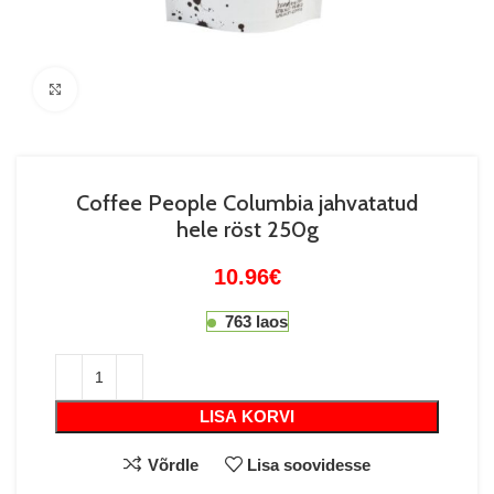
Suurenda
Coffee People Columbia jahvatatud
hele röst 250g
10.96
€
763 laos
LISA KORVI
Võrdle
Lisa soovidesse