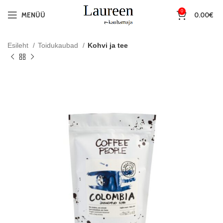
0
MENÜÜ
0.00
€
Esileht
Toidukaubad
Kohvi ja tee