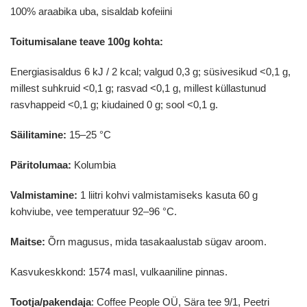
100% araabika uba, sisaldab kofeiini
Toitumisalane teave 100g kohta:
Energiasisaldus 6 kJ / 2 kcal; valgud 0,3 g; süsivesikud <0,1 g,
millest suhkruid <0,1 g; rasvad <0,1 g, millest küllastunud
rasvhappeid <0,1 g; kiudained 0 g; sool <0,1 g.
Säilitamine:
15–25 °C
Päritolumaa:
Kolumbia
Valmistamine:
1 liitri kohvi valmistamiseks kasuta 60 g
kohviube, vee temperatuur 92–96 °C.
Maitse:
Õrn magusus, mida tasakaalustab sügav aroom.
Kasvukeskkond: 1574 masl, vulkaaniline pinnas.
Tootja/pakendaja
: Coffee People OÜ, Sära tee 9/1, Peetri