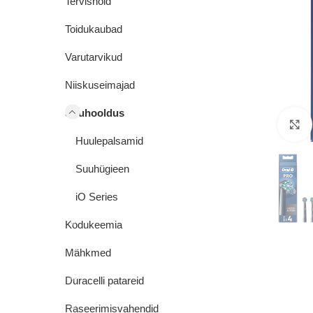
Tervishoid
Toidukaubad
Varutarvikud
Niiskuseimajad
Suuhooldus
Huulepalsamid
Suuhügieen
iO Series
Kodukeemia
Mähkmed
Duracelli patareid
Raseerimisvahendid