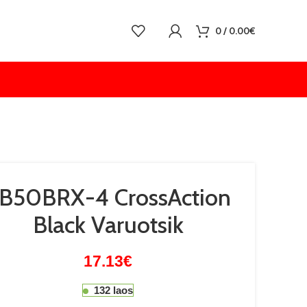
0
/
0.00
€
B50BRX-4 CrossAction
Black Varuotsik
17.13
€
132 laos