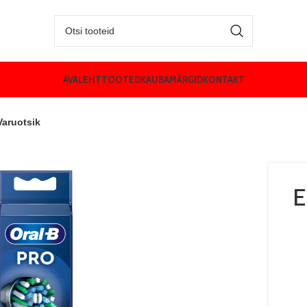
AVALEHT
TOOTED
KAUBAMÄRGID
KONTAKT
aruotsik
E