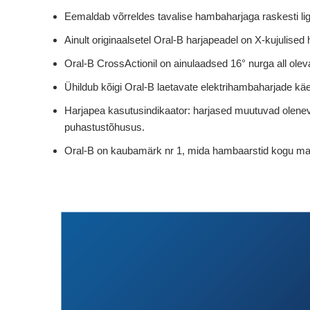
Eemaldab võrreldes tavalise hambaharjaga raskesti l
Ainult originaalsetel Oral-B harjapeadel on X-kujulise
Oral-B CrossActionil on ainulaadsed 16° nurga all ol
Ühildub kõigi Oral-B laetavate elektrihambaharjade kä
Harjapea kasutusindikaator: harjased muutuvad oleneva
puhastustõhusus.
Oral-B on kaubamärk nr 1, mida hambaarstid kogu maail