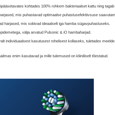
igipääsetavates kohtades 100% rohkem bakteriaalset kattu ning tag
d harjased, mis puhastavad optimaalse puhastusefektiivsuse saavutamis
evad harjased, mis sobivad ideaalselt iga hamba sügavpuhastuseks.
epidemetega, välja arvatud Pulsonic & iO hambaharjad.
lt individuaalsest kasutusest rohelisest kollaseks, tuletades meelde
mas enim kasutavad ja mille tulemused on kliiniliselt tõestatud.