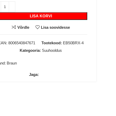
LISA KORVI
Võrdle
Lisa soovidesse
EAN:
8006540847671
Tootekood:
EB50BRX-4
Kategooria:
Suuhooldus
and:
Braun
Jaga: