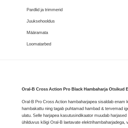
Pardlid ja trimmerid
Juuksehooldus
Määramata
Loomatarbed
Oral-B Cross Action Pro Black
Hambaharja Otsikud E
Oral-B Pro Cross Action hambaharjapea sisaldab enam ku
hambakattu ning tagab puhtamad hambad & tervemad igeme
ulatu. Selle harjapea kasutusindikaator muudab harjase
ühilduvus kõigi Oral-B laetavate elektrihambaharjadega, 