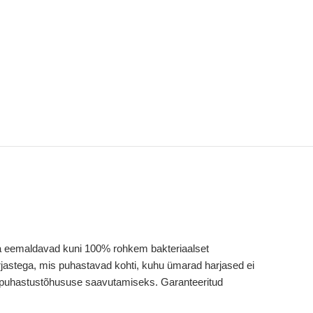
aga eemaldavad kuni 100% rohkem bakteriaalset
jastega, mis puhastavad kohti, kuhu ümarad harjased ei
0% puhastustõhususe saavutamiseks. Garanteeritud