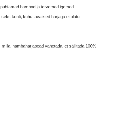
ab puhtamad hambad ja tervemad igemed.
eks kohti, kuhu tavalised harjaga ei ulatu.
, millal hambaharjapead vahetada, et säilitada 100%