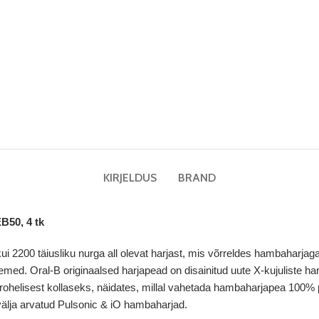
KIRJELDUS
BRAND
B50, 4 tk
i 2200 täiusliku nurga all olevat harjast, mis võrreldes hambaharj
d. Oral-B originaalsed harjapead on disainitud uute X-kujuliste har
d rohelisest kollaseks, näidates, millal vahetada hambaharjapea 10
välja arvatud Pulsonic & iO hambaharjad.