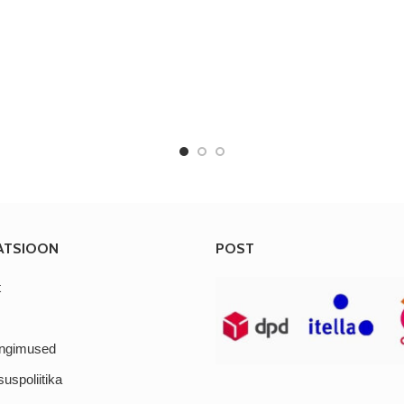
ATSIOON
POST
t
ingimused
suspoliitika