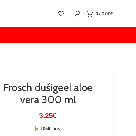
0
/
0.00
€
Frosch dušigeel aloe
vera 300 ml
3.25
€
1056 laos