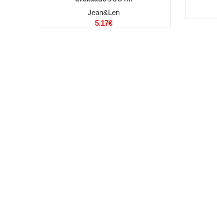
Jean&Len
5.17
€