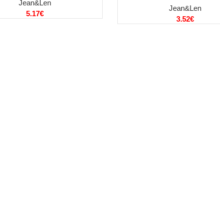
Jean&Len
Jean&Len
5.17
€
3.52
€