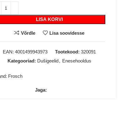
LISA KORVI
Võrdle
Lisa soovidesse
EAN:
4001499943973
Tootekood:
320091
Kategooriad:
Dušigeelid
,
Enesehooldus
and:
Frosch
Jaga: