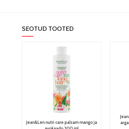
SEOTUD TOOTED
Jean
LISA KORVI
Jean&Len nutri care palsam mango ja
arga
avokaado 300 ml