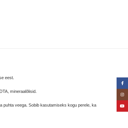
se eest.
Face
EDTA, mineraalõlisid.
Insta
ha puhta veega. Sobib kasutamiseks kogu perele, ka
YouT