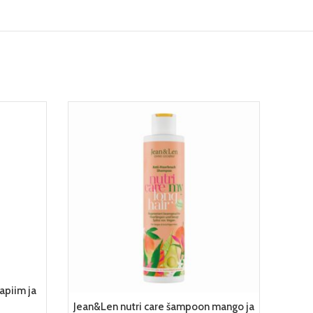
apiim ja
LISA KORVI
Jean&Len nutri care šampoon mango ja
pu