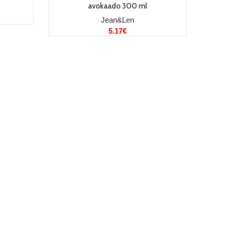
avokaado 300 ml
Jean&Len
5.17
€