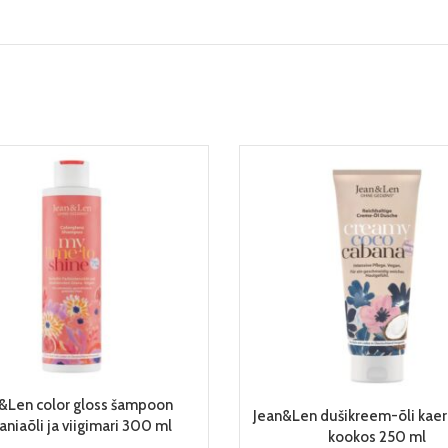
LISA KORVI
&Len color gloss šampoon
LISA KORVI
Jean&Len dušikreem-õli kaer
aniaõli ja viigimari 300 ml
kookos 250 ml