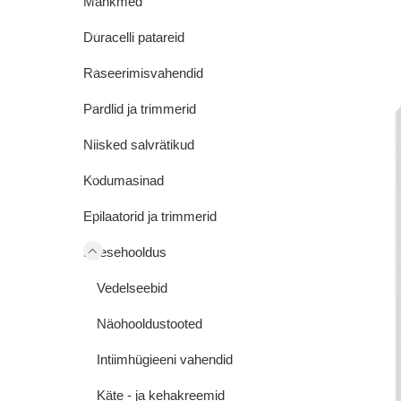
Mähkmed
Duracelli patareid
Raseerimisvahendid
Pardlid ja trimmerid
Niisked salvrätikud
Kodumasinad
Epilaatorid ja trimmerid
Enesehooldus
Vedelseebid
Näohooldustooted
Intiimhügieeni vahendid
Käte - ja kehakreemid