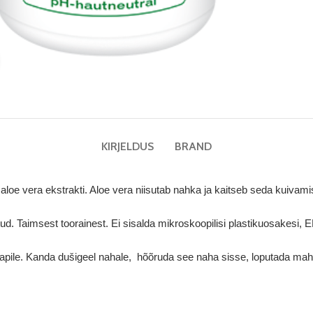
Suurenda
KIRJELDUS
BRAND
loe vera ekstrakti. Aloe vera niisutab nahka ja kaitseb seda kuivami
tud. Taimsest toorainest. Ei sisalda mikroskoopilisi plastikuosakesi, 
klapile. Kanda dušigeel nahale, hõõruda see naha sisse, loputada ma