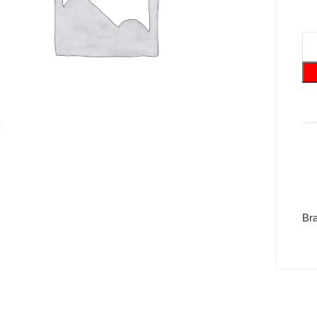
Suurenda
Br