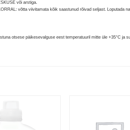
KUSE või arstiga.
: võtta viivitamata kõik saastunud rõivad seljast. Loputada nahk
itstuna otsese päikesevalguse eest temperatuuril mitte üle +35°C ja s