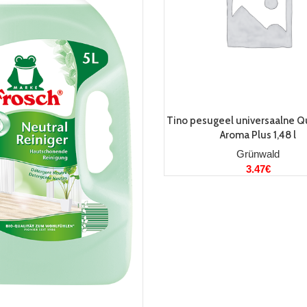
LISA KORVI
Tino pesugeel universaalne Q
Aroma Plus 1,48 l
Grünwald
3.47
€
LISA KORVI