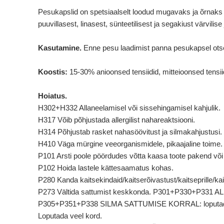
Pesukapslid on spetsiaalselt loodud mugavaks ja õrnaks 
puuvillasest, linasest, sünteetilisest ja segakiust värvil
Kasutamine.
Enne pesu laadimist panna pesukapsel otse 
Koostis:
15-30% anioonsed tensiidid, mitteioonsed tensii
Hoiatus.
H302+H332 Allaneelamisel või sissehingamisel kahjulik.
H317 Võib põhjustada allergilist nahareaktsiooni.
H314 Põhjustab rasket nahasöövitust ja silmakahjustusi.
H410 Väga mürgine veeorganismidele, pikaajaline toime.
P101 Arsti poole pöördudes võtta kaasa toote pakend või e
P102 Hoida lastele kättesaamatus kohas.
P280 Kanda kaitsekindaid/kaitserõivastust/kaitseprille/ka
P273 Vältida sattumist keskkonda. P301+P330+P331 A
P305+P351+P338 SILMA SATTUMISE KORRAL: loputada mitme
Loputada veel kord.