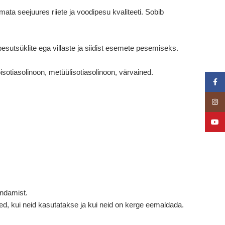
a seejuures riiete ja voodipesu kvaliteeti. Sobib
sutsüklite ega villaste ja siidist esemete pesemiseks.
isotiasolinoon, metüülisotiasolinoon, värvained.
Face
Insta
YouT
ndamist.
 kui neid kasutatakse ja kui neid on kerge eemaldada.