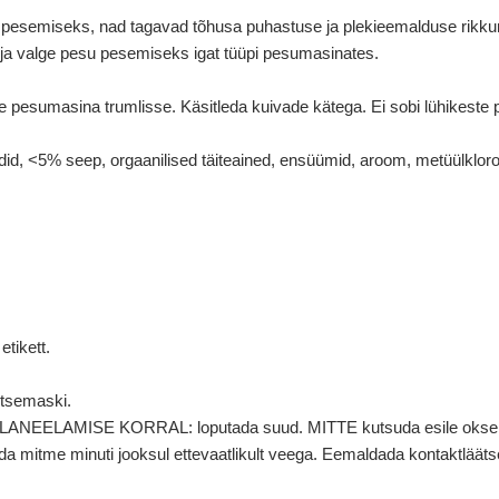
pesemiseks, nad tagavad tõhusa puhastuse ja plekieemalduse rikkumat
ise ja valge pesu pesemiseks igat tüüpi pesumasinates.
pesumasina trumlisse. Käsitleda kuivade kätega. Ei sobi lühikeste pe
did, <5% seep, orgaanilised täiteained, ensüümid, aroom, metüülkloro
tikett.
itsemaski.
LLANEELAMISE KORRAL: loputada suud. MITTE kutsuda esile okse
 minuti jooksul ettevaatlikult veega. Eemaldada kontaktläätsed,