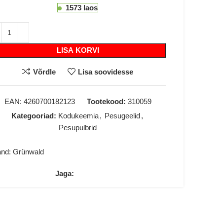
1573 laos
LISA KORVI
Võrdle
Lisa soovidesse
EAN:
4260700182123
Tootekood:
310059
Kategooriad:
Kodukeemia
,
Pesugeelid
,
Pesupulbrid
and:
Grünwald
Jaga: