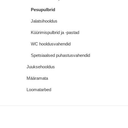
Pesupulbrid
Jalatsihooldus
Küürimispulbrid ja -pastad
WC hooldusvahendid
Spetsiaalsed puhastusvahendid
Juuksehooldus
Määramata
Loomatarbed