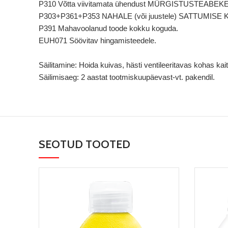
P310 Võtta viivitamata ühendust MÜRGISTUSTEABEKES
P303+P361+P353 NAHALE (või juustele) SATTUMISE KORRAL
P391 Mahavoolanud toode kokku koguda.
EUH071 Söövitav hingamisteedele.
Säilitamine: Hoida kuivas, hästi ventileeritavas kohas ka
Säilimisaeg: 2 aastat tootmiskuupäevast-vt. pakendil.
SEOTUD TOOTED