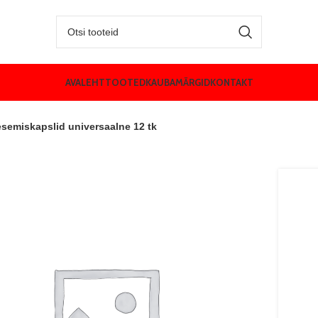
AVALEHT
TOOTED
KAUBAMÄRGID
KONTAKT
emiskapslid universaalne 12 tk