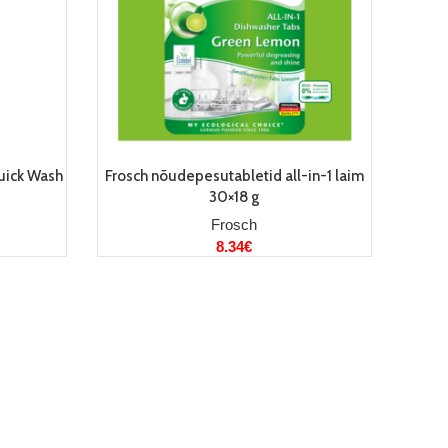
LISA KORVI
uick Wash
Frosch nõudepesutabletid all-in-1 laim
30×18 g
Frosch
8.34
€