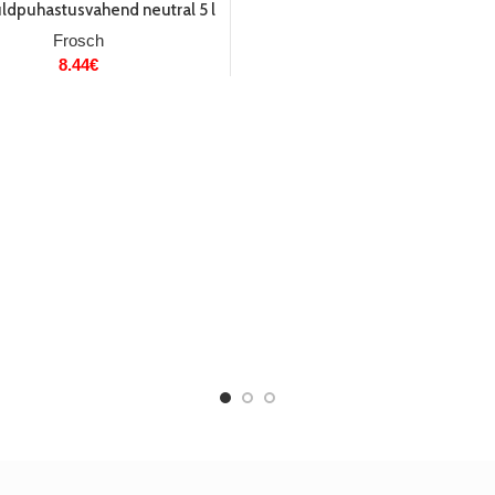
üldpuhastusvahend neutral 5 l
Frosch
8.44
€