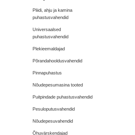
Pliidi, ahju ja kamina
puhastusvahendid
Universaalsed
puhastusvahendid
Plekieemaldajad
Põrandahooldusvahendid
Pinnapuhastus
Nõudepesumasina tooted
Puitpindade puhastusvahendid
Pesuloputusvahendid
Nõudepesuvahendid
Õhuvärskendajad