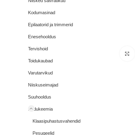
Niisked salvrätikud
Kodumasinad
Epilaatorid ja trimmerid
Enesehooldus
Tervishoid
Toidukaubad
Varutarvikud
Niiskuseimajad
Suuhooldus
Kodukeemia
Klaasipuhastusvahendid
Pesugeelid