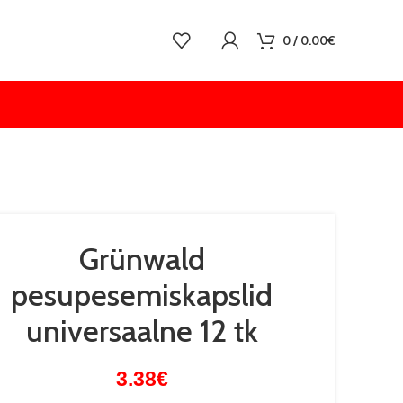
0
/
0.00
€
Grünwald
pesupesemiskapslid
universaalne 12 tk
3.38
€