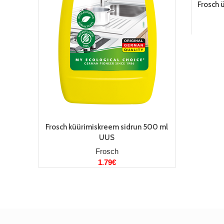
Frosch 
LISA KORVI
Frosch küürimiskreem sidrun 500 ml
UUS
Frosch
1.79
€