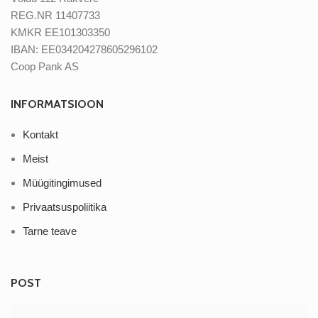
REG.NR 11407733
KMKR EE101303350
IBAN: EE034204278605296102
Coop Pank AS
INFORMATSIOON
Kontakt
Meist
Müügitingimused
Privaatsuspoliitika
Tarne teave
POST