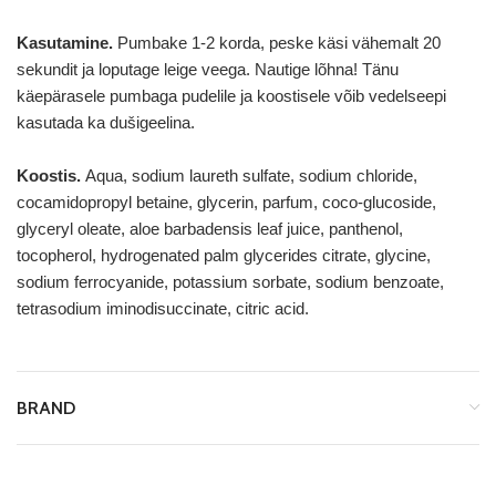
Kasutamine.
Pumbake 1-2 korda, peske käsi vähemalt 20
sekundit ja loputage leige veega. Nautige lõhna! Tänu
käepärasele pumbaga pudelile ja koostisele võib vedelseepi
kasutada ka dušigeelina.
Koostis.
Aqua, sodium laureth sulfate, sodium chloride,
cocamidopropyl betaine, glycerin, parfum, coco-glucoside,
glyceryl oleate, aloe barbadensis leaf juice, panthenol,
tocopherol, hydrogenated palm glycerides citrate, glycine,
sodium ferrocyanide, potassium sorbate, sodium benzoate,
tetrasodium iminodisuccinate, citric acid.
BRAND