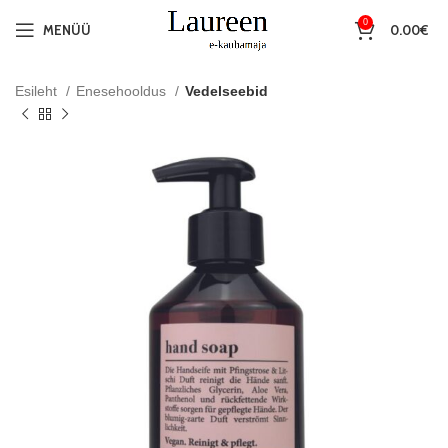
0
MENÜÜ
0.00
€
Esileht
Enesehooldus
Vedelseebid