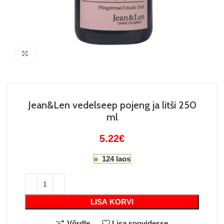
Suurenda
Jean&Len vedelseep pojeng ja litši 250
ml
5.22
€
124 laos
LISA KORVI
Võrdle
Lisa soovidesse