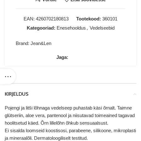
EAN:
4260702180813
Tootekood:
360101
Kategooriad:
Enesehooldus
,
Vedelseebid
Brand:
Jean&Len
Jaga:
KIRJELDUS
Pojengi ja litši lõhnaga vedelseep puhastab käsi õrnalt. Taimne
glütseriin, aloe vera, pantenool ja niisutavad toimeained tagavad
hoolitsetud käed. Õrn lillelõhn õhkub sensuaalsust.
Ei sisalda loomseid koostisosi, parabeene, silikoone, mikroplasti
ja mineraalõli. Dermatoloogiliselt testitud.