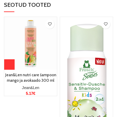
SEOTUD TOOTED
Jean&Len nutri care šampoon
mango ja avokaado 300 ml
Jean&Len
5.17
€