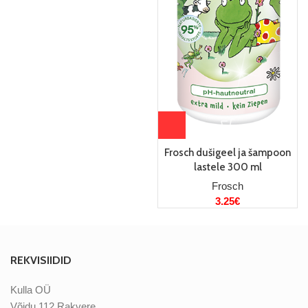
Frosch dušigeel ja šampoon
lastele 300 ml
Frosch
3.25
€
REKVISIIDID
Kulla OÜ
Võidu 112 Rakvere