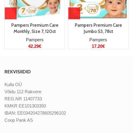
Pampers Premium Care
Pampers Premium Care
Monthly, Size 7, 120ct
Jumbo S3, 78ct
Pampers
Pampers
42.29
€
17.20
€
REKVISIIDID
Kulla OÜ
Võidu 112 Rakvere
REG.NR 11407733
KMKR EE101303350
IBAN: EE034204278605296102
Coop Pank AS