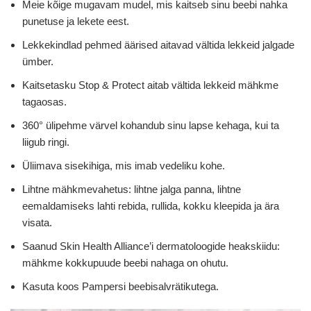
Meie kõige mugavam mudel, mis kaitseb sinu beebi nahka
punetuse ja lekete eest.
Lekkekindlad pehmed äärised aitavad vältida lekkeid jalgade
ümber.
Kaitsetasku Stop & Protect aitab vältida lekkeid mähkme
tagaosas.
360° ülipehme värvel kohandub sinu lapse kehaga, kui ta
liigub ringi.
Üliimava sisekihiga, mis imab vedeliku kohe.
Lihtne mähkmevahetus: lihtne jalga panna, lihtne
eemaldamiseks lahti rebida, rullida, kokku kleepida ja ära
visata.
Saanud Skin Health Alliance’i dermatoloogide heakskiidu:
mähkme kokkupuude beebi nahaga on ohutu.
Kasuta koos Pampersi beebisalvrätikutega.