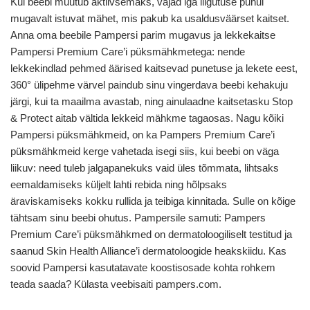
Kui beebi muutub aktiivsemaks, vajad iga liigutuse puhul
mugavalt istuvat mähet, mis pakub ka usaldusväärset kaitset.
Anna oma beebile Pampersi parim mugavus ja lekkekaitse
Pampersi Premium Care’i püksmähkmetega: nende
lekkekindlad pehmed äärised kaitsevad punetuse ja lekete eest,
360° ülipehme värvel paindub sinu vingerdava beebi kehakuju
järgi, kui ta maailma avastab, ning ainulaadne kaitsetasku Stop
& Protect aitab vältida lekkeid mähkme tagaosas. Nagu kõiki
Pampersi püksmähkmeid, on ka Pampers Premium Care’i
püksmähkmeid kerge vahetada isegi siis, kui beebi on väga
liikuv: need tuleb jalgapanekuks vaid üles tõmmata, lihtsaks
eemaldamiseks küljelt lahti rebida ning hõlpsaks
äraviskamiseks kokku rullida ja teibiga kinnitada. Sulle on kõige
tähtsam sinu beebi ohutus. Pampersile samuti: Pampers
Premium Care’i püksmähkmed on dermatoloogiliselt testitud ja
saanud Skin Health Alliance’i dermatoloogide heakskiidu. Kas
soovid Pampersi kasutatavate koostisosade kohta rohkem
teada saada? Külasta veebisaiti pampers.com.