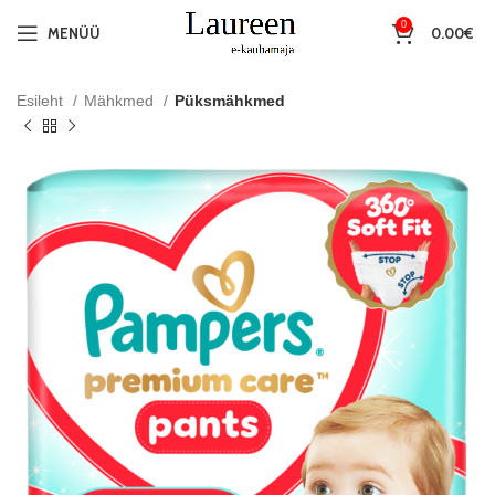
0
MENÜÜ
0.00
€
Esileht
Mähkmed
Püksmähkmed