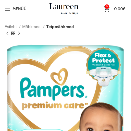
0
MENÜÜ
0.00
€
Esileht
Mähkmed
Teipmähkmed