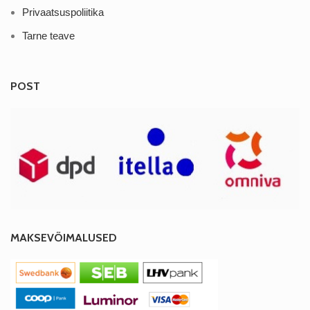
Privaatsuspoliitika
Tarne teave
POST
MAKSEVÕIMALUSED