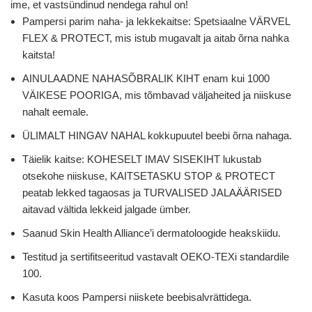
ime, et vastsündinud nendega rahul on!
Pampersi parim naha- ja lekkekaitse: Spetsiaalne VÄRVEL
FLEX & PROTECT, mis istub mugavalt ja aitab õrna nahka
kaitsta!
AINULAADNE NAHASÕBRALIK KIHT enam kui 1000
VÄIKESE POORIGA, mis tõmbavad väljaheited ja niiskuse
nahalt eemale.
ÜLIMALT HINGAV NAHAL kokkupuutel beebi õrna nahaga.
Täielik kaitse: KOHESELT IMAV SISEKIHT lukustab
otsekohe niiskuse, KAITSETASKU STOP & PROTECT
peatab lekked tagaosas ja TURVALISED JALAÄÄRISED
aitavad vältida lekkeid jalgade ümber.
Saanud Skin Health Alliance’i dermatoloogide heakskiidu.
Testitud ja sertifitseeritud vastavalt OEKO-TEXi standardile
100.
Kasuta koos Pampersi niiskete beebisalvrättidega.