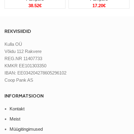
38.52
€
17.20
€
REKVISIIDID
Kulla OÜ
Võidu 112 Rakvere
REG.NR 11407733
KMKR EE101303350
IBAN: EE034204278605296102
Coop Pank AS
INFORMATSIOON
Kontakt
Meist
Müügitingimused