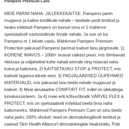
Pampers Premium Care
MEIE PARIM NAHA- JA LEKKEKAITSE. Pampersi parim
mugavus ja kaitse tundlikule nahale – beebide poolt testitud ja
heaks kiidetud! Pampers on loonud oma nr 1 mähkme
spetsiaalselt vastsündinute õrnale nahale. Ja see on ka
Pampersi nr 1 lekete vastu. Mähkmed Pampers Premium
Protection pakuvad Pampersi parimat kaitset tänu järgmisele. 1)
KOHENE IMAVUS – 1000+ imavat väikest poori, mis tõmbavad
niiskuse ja väljaheited kohe nahalt eemale ning hoiavad naha
kuiva ja kaitstuna. 2) KAITSETASKU STOP & PROTECT, mis
kaitseb tagaosa lekete eest. 3) PADJALAADSED ÜLIPEHMED
MATERJALID, mis pakuvad sinu beebi nahale mugavust ja
kaitset. 4) Meie ainulaadne COMFORT FIT, millel on ülekattega
kinnitussüsteem. Ja 4) meie eriti kõhusõbralik VÄRVEL FLEX &
PROTECT, mis on spetsiaalselt mõeldud beebi õrna naha
kaitsmiseks. Mähkmed Pampers Premium Care on sinu beebi
naha jaoks 100% ohutud: need on dermatoloogiliselt testitud ja
saanud Skin Health Alliance’i dermatoloogide heakskiidu. Pole