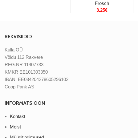
Frosch
3.25
€
REKVISIIDID
Kulla OÜ
Võidu 112 Rakvere
REG.NR 11407733
KMKR EE101303350
IBAN: EE034204278605296102
Coop Pank AS
INFORMATSIOON
Kontakt
Meist
Müügitingimused