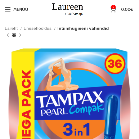
0
MENÜÜ
0.00
€
Esileht
Enesehooldus
Intiimhügieeni vahendid