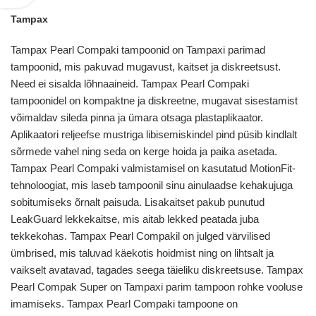
Tampax
Tampax Pearl Compaki tampoonid on Tampaxi parimad
tampoonid, mis pakuvad mugavust, kaitset ja diskreetsust.
Need ei sisalda lõhnaaineid. Tampax Pearl Compaki
tampoonidel on kompaktne ja diskreetne, mugavat sisestamist
võimaldav sileda pinna ja ümara otsaga plastaplikaator.
Aplikaatori reljeefse mustriga libisemiskindel pind püsib kindlalt
sõrmede vahel ning seda on kerge hoida ja paika asetada.
Tampax Pearl Compaki valmistamisel on kasutatud MotionFit-
tehnoloogiat, mis laseb tampoonil sinu ainulaadse kehakujuga
sobitumiseks õrnalt paisuda. Lisakaitset pakub punutud
LeakGuard lekkekaitse, mis aitab lekked peatada juba
tekkekohas. Tampax Pearl Compakil on julged värvilised
ümbrised, mis taluvad käekotis hoidmist ning on lihtsalt ja
vaikselt avatavad, tagades seega täieliku diskreetsuse. Tampax
Pearl Compak Super on Tampaxi parim tampoon rohke vooluse
imamiseks. Tampax Pearl Compaki tampoone on