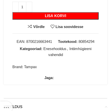
LISA KORVI
Võrdle
Lisa soovidesse
EAN:
8700216663441
Tootekood:
80854294
Kategooriad:
Enesehooldus
,
Intiimhügieeni
vahendid
Brand:
Tampax
Jaga:
KIRJELDUS