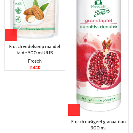
Frosch vedelseep mandel
täide 500 ml UUS
Frosch
2.44
€
Frosch dušigeel granaatõun
300 ml