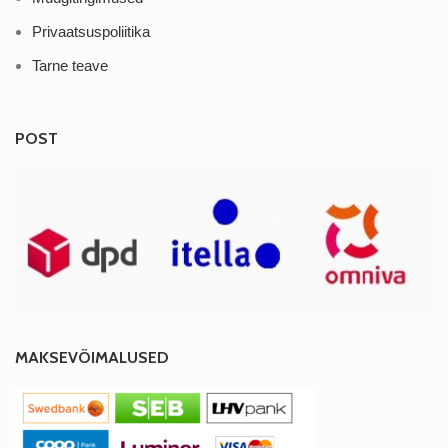
Privaatsuspoliitika
Tarne teave
POST
MAKSEVÕIMALUSED