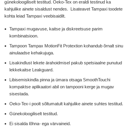
günekoloogiliselt testitud. Oeko-Tex on eraldi testinud ka
kahjulike ainete sisaldust nendes. Lisateavet Tampaxi toodete
kohta leiad Tampaxi veebisaidilt.
Tampaxi mugavuse, kaitse ja diskreetsuse parim
kombinatsioon.
Tampoon Tampax MotionFit Protextion kohandub õrnalt sinu
ainulaadse kehakujuga.
Lisakindlust lekete ärahoidmisel pakub spetsiaalne punutud
lekkekaitse Leakguard.
Libisemiskindla pinna ja ümara otsaga SmoothTouchi
kompaktse aplikaatori abil on tampooni kerge ja mugav
sisestada.
Oeko-Tex-i poolt sõltumatult kahjulike ainete suhtes testitud.
Günekoloogiliselt testitud.
Ei sisalda lõhna- ega värvaineid.