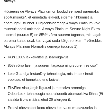
Always
Hügieeniside Always Platinum on loodud senisest paremaks
sobitumiseks*, et ennetada lekkeid, sideme nihkumist ja
ebamugavustunnet. Hügieenisidemega Always Platinum võid
muretult edasi unistada. Always Platinum Secure Night Extra
sidemel (suurus 5) on 85%* võrra suurem tagaosa, mis tagab
parema kaitse seal, kus vajad seda kõige rohkem. * võrreldes
Always Platinum Normali sidemega (suurus 1).
Kuni 100% lekkekaitse ja lisamugavus.
85% võrra laiem ja suurem tagaosa ning suurem esiosa*.
LeakGuard ja InstanDry-tehnoloogia, mis imab kiiresti
vooluse, et tunneksid end kuivalt.
Fit&Flex-sisu järgib liigutusi ja meeldiva aroomiga
OdourLock-tehnoloogia neutraliseerib ebameeldiva lõhna (Ei
sisalda EL-is määratletud 26 allergeeni).
Proovi päevasidet kogu päeva kestvaks mugavuseks ja