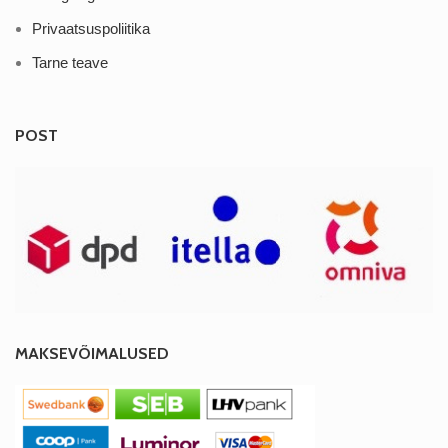
Privaatsuspoliitika
Tarne teave
POST
MAKSEVÕIMALUSED