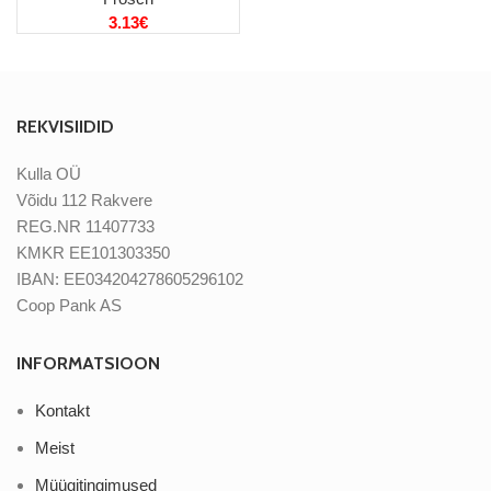
3.13
€
REKVISIIDID
Kulla OÜ
Võidu 112 Rakvere
REG.NR 11407733
KMKR EE101303350
IBAN: EE034204278605296102
Coop Pank AS
INFORMATSIOON
Kontakt
Meist
Müügitingimused