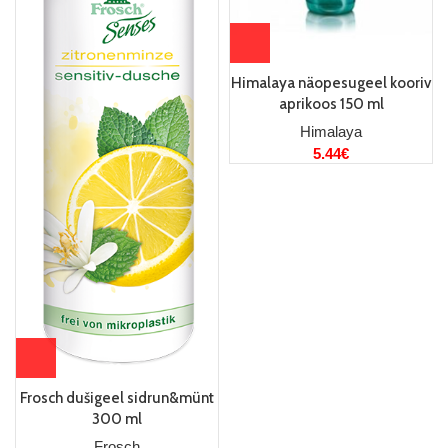
Himalaya näopesugeel kooriv
aprikoos 150 ml
Himalaya
5.44
€
Frosch dušigeel sidrun&münt
300 ml
Frosch