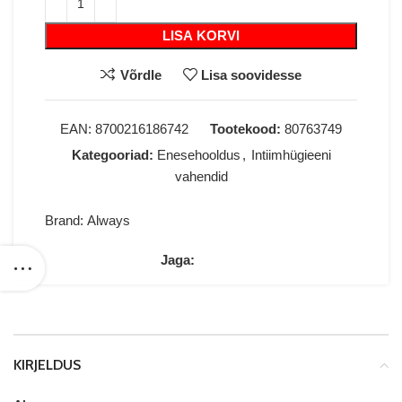
LISA KORVI
Võrdle
Lisa soovidesse
EAN:
8700216186742
Tootekood:
80763749
Kategooriad:
Enesehooldus
,
Intiimhügieeni
vahendid
Brand:
Always
Jaga:
KIRJELDUS