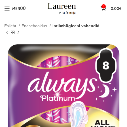
0
MENÜÜ
0.00
€
Esileht
Enesehooldus
Intiimhügieeni vahendid