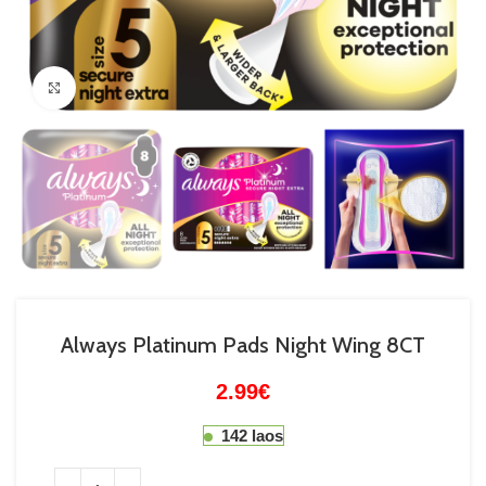
Suurenda
Always Platinum Pads Night Wing 8CT
2.99
€
142 laos