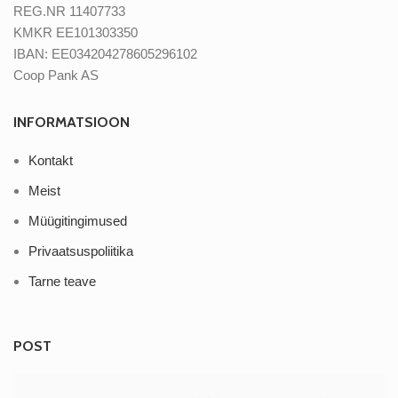
REG.NR 11407733
KMKR EE101303350
IBAN: EE034204278605296102
Coop Pank AS
INFORMATSIOON
Kontakt
Meist
Müügitingimused
Privaatsuspoliitika
Tarne teave
POST