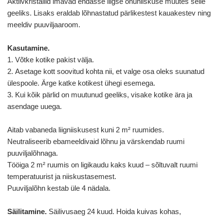
Aktiivkristallid imavad endasse liigse õhuniiskuse muutes selle
geeliks. Lisaks eraldab lõhnastatud pärlikestest kauakestev ning
meeldiv puuviljaaroom.
Kasutamine.
1. Võtke kotike pakist välja.
2. Asetage kott soovitud kohta nii, et valge osa oleks suunatud
ülespoole. Ärge katke kotikest ühegi esemega.
3. Kui kõik pärlid on muutunud geeliks, visake kotike ära ja
asendage uuega.
Aitab vabaneda liigniiskusest kuni 2 m² ruumides.
Neutraliseerib ebameeldivaid lõhnu ja värskendab ruumi
puuviljalõhnaga.
Tööiga 2 m² ruumis on ligikaudu kaks kuud – sõltuvalt ruumi
temperatuurist ja niiskustasemest.
Puuviljalõhn kestab üle 4 nädala.
Säilitamine.
Säilivusaeg 24 kuud. Hoida kuivas kohas,