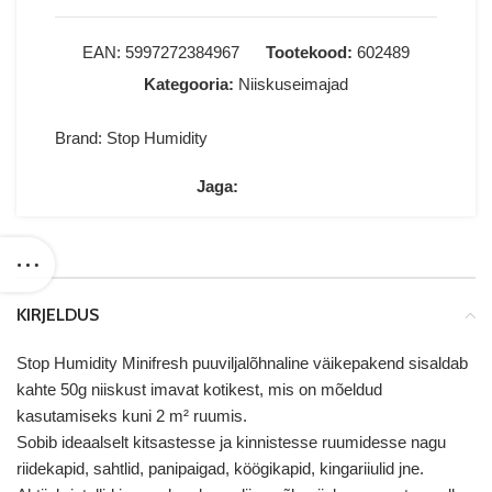
EAN:
5997272384967
Tootekood:
602489
Kategooria:
Niiskuseimajad
Brand:
Stop Humidity
Jaga:
KIRJELDUS
Stop Humidity Minifresh puuviljalõhnaline väikepakend sisaldab
kahte 50g niiskust imavat kotikest, mis on mõeldud
kasutamiseks kuni 2 m² ruumis.
Sobib ideaalselt kitsastesse ja kinnistesse ruumidesse nagu
riidekapid, sahtlid, panipaigad, köögikapid, kingariiulid jne.