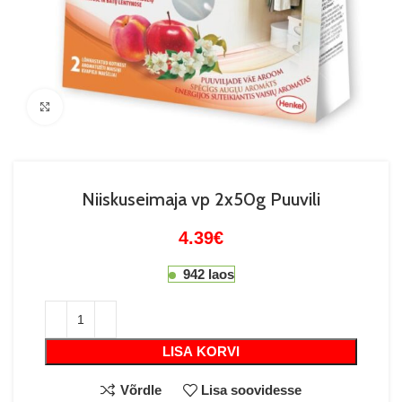
Suurenda
Niiskuseimaja vp 2x50g Puuvili
4.39
€
942 laos
LISA KORVI
Võrdle
Lisa soovidesse