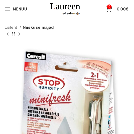
0
MENÜÜ
0.00
€
Esileht
Niiskuseimajad