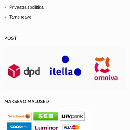
Privaatsuspoliitika
Tarne teave
POST
MAKSEVÕIMALUSED