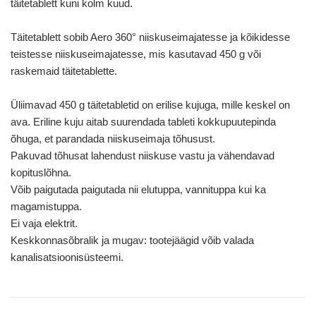
täitetablett kuni kolm kuud.
Täitetablett sobib Aero 360° niiskuseimajatesse ja kõikidesse
teistesse niiskuseimajatesse, mis kasutavad 450 g või
raskemaid täitetablette.
Üliimavad 450 g täitetabletid on erilise kujuga, mille keskel on
ava. Eriline kuju aitab suurendada tableti kokkupuutepinda
õhuga, et parandada niiskuseimaja tõhusust.
Pakuvad tõhusat lahendust niiskuse vastu ja vähendavad
kopituslõhna.
Võib paigutada paigutada nii elutuppa, vannituppa kui ka
magamistuppa.
Ei vaja elektrit.
Keskkonnasõbralik ja mugav: tootejäägid võib valada
kanalisatsioonisüsteemi.