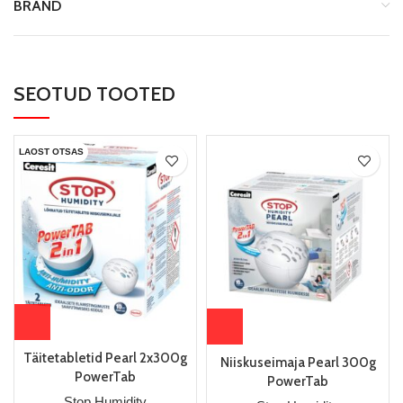
BRAND
SEOTUD TOOTED
LAOST OTSAS
Täitetabletid Pearl 2x300g
Niiskuseimaja Pearl 300g
PowerTab
PowerTab
Stop Humidity