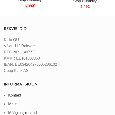
Stop Humidity
8.92
€
9.49
€
REKVISIIDID
Kulla OÜ
Võidu 112 Rakvere
REG.NR 11407733
KMKR EE101303350
IBAN: EE034204278605296102
Coop Pank AS
INFORMATSIOON
Kontakt
Meist
Müügitingimused