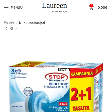
0
MENÜÜ
0.00
€
Esileht
Niiskuseimajad