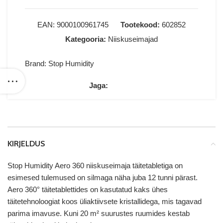
EAN:
9000100961745
Tootekood:
602852
Kategooria:
Niiskuseimajad
Brand:
Stop Humidity
Jaga:
KIRJELDUS
Stop Humidity Aero 360 niiskuseimaja täitetabletiga on
esimesed tulemused on silmaga näha juba 12 tunni pärast.
Aero 360° täitetablettides on kasutatud kaks ühes
täitetehnoloogiat koos üliaktiivsete kristallidega, mis tagavad
parima imavuse. Kuni 20 m² suurustes ruumides kestab