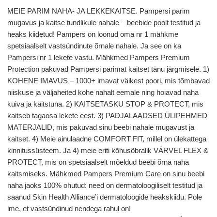
MEIE PARIM NAHA- JA LEKKEKAITSE. Pampersi parim
mugavus ja kaitse tundlikule nahale – beebide poolt testitud ja
heaks kiidetud! Pampers on loonud oma nr 1 mähkme
spetsiaalselt vastsündinute õrnale nahale. Ja see on ka
Pampersi nr 1 lekete vastu. Mähkmed Pampers Premium
Protection pakuvad Pampersi parimat kaitset tänu järgmisele. 1)
KOHENE IMAVUS – 1000+ imavat väikest poori, mis tõmbavad
niiskuse ja väljaheited kohe nahalt eemale ning hoiavad naha
kuiva ja kaitstuna. 2) KAITSETASKU STOP & PROTECT, mis
kaitseb tagaosa lekete eest. 3) PADJALAADSED ÜLIPEHMED
MATERJALID, mis pakuvad sinu beebi nahale mugavust ja
kaitset. 4) Meie ainulaadne COMFORT FIT, millel on ülekattega
kinnitussüsteem. Ja 4) meie eriti kõhusõbralik VÄRVEL FLEX &
PROTECT, mis on spetsiaalselt mõeldud beebi õrna naha
kaitsmiseks. Mähkmed Pampers Premium Care on sinu beebi
naha jaoks 100% ohutud: need on dermatoloogiliselt testitud ja
saanud Skin Health Alliance’i dermatoloogide heakskiidu. Pole
ime, et vastsündinud nendega rahul on!