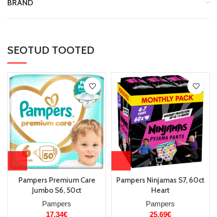
BRAND
SEOTUD TOOTED
Pampers Premium Care
Pampers Ninjamas S7, 60ct
Jumbo S6, 50ct
Heart
Pampers
Pampers
17.34
€
25.69
€