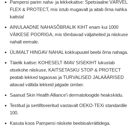
Pampersi parim naha- ja lekkekaitse: Spetsiaalne VÄRVEL
FLEX & PROTECT, mis istub mugavalt ja aitab õrna nahka
kaitsta!
AINULAADNE NAHASÕBRALIK KIHT enam kui 1000
VÄIKESE POORIGA, mis tõmbavad väljaheited ja niiskuse
nahalt eemale.
ÜLIMALT HINGAV NAHAL kokkupuutel beebi õrna nahaga.
Täielik kaitse: KOHESELT IMAV SISEKIHT lukustab
otsekohe niiskuse, KAITSETASKU STOP & PROTECT
peatab lekked tagaosas ja TURVALISED JALAÄÄRISED
aitavad vältida lekkeid jalgade ümber.
Saanud Skin Health Alliance’i dermatoloogide heakskiidu.
Testitud ja sertifitseeritud vastavalt OEKO-TEXi standardile
100.
Kasuta koos Pampersi niiskete beebisalvrättidega.