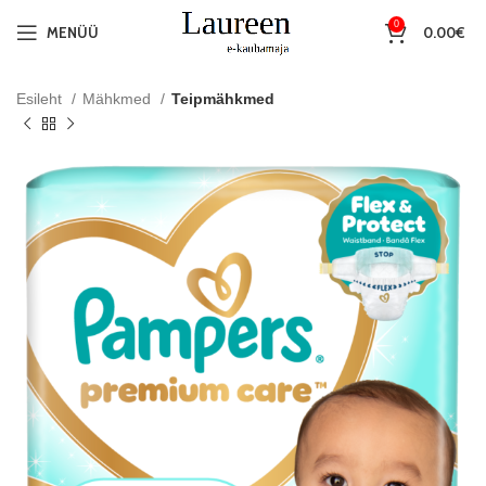
0
MENÜÜ
0.00
€
Esileht
Mähkmed
Teipmähkmed