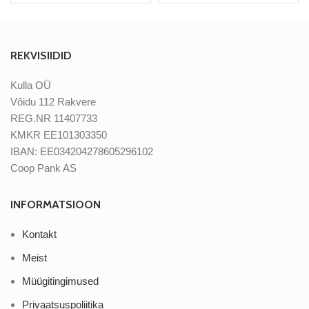
REKVISIIDID
Kulla OÜ
Võidu 112 Rakvere
REG.NR 11407733
KMKR EE101303350
IBAN: EE034204278605296102
Coop Pank AS
INFORMATSIOON
Kontakt
Meist
Müügitingimused
Privaatsuspoliitika