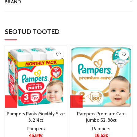
BRAND
SEOTUD TOOTED
Pampers Pants Monthly Size
Pampers Premium Care
3, 214ct
Jumbo S2, 88ct
Pampers
Pampers
45.84
€
16.53
€