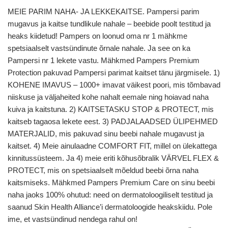
MEIE PARIM NAHA- JA LEKKEKAITSE. Pampersi parim
mugavus ja kaitse tundlikule nahale – beebide poolt testitud ja
heaks kiidetud! Pampers on loonud oma nr 1 mähkme
spetsiaalselt vastsündinute õrnale nahale. Ja see on ka
Pampersi nr 1 lekete vastu. Mähkmed Pampers Premium
Protection pakuvad Pampersi parimat kaitset tänu järgmisele. 1)
KOHENE IMAVUS – 1000+ imavat väikest poori, mis tõmbavad
niiskuse ja väljaheited kohe nahalt eemale ning hoiavad naha
kuiva ja kaitstuna. 2) KAITSETASKU STOP & PROTECT, mis
kaitseb tagaosa lekete eest. 3) PADJALAADSED ÜLIPEHMED
MATERJALID, mis pakuvad sinu beebi nahale mugavust ja
kaitset. 4) Meie ainulaadne COMFORT FIT, millel on ülekattega
kinnitussüsteem. Ja 4) meie eriti kõhusõbralik VÄRVEL FLEX &
PROTECT, mis on spetsiaalselt mõeldud beebi õrna naha
kaitsmiseks. Mähkmed Pampers Premium Care on sinu beebi
naha jaoks 100% ohutud: need on dermatoloogiliselt testitud ja
saanud Skin Health Alliance’i dermatoloogide heakskiidu. Pole
ime, et vastsündinud nendega rahul on!