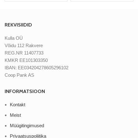
REKVISIIDID
Kulla OÜ
Võidu 112 Rakvere
REG.NR 11407733
KMKR EE101303350
IBAN: EE034204278605296102
Coop Pank AS
INFORMATSIOON
Kontakt
Meist
Müügitingimused
Privaatsuspoliitika