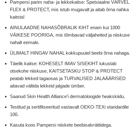
Pampersi parim naha- ja lekkekaitse: Spetsiaalne VÄRVEL
FLEX & PROTECT, mis istub mugavalt ja aitab õrna nahka
kaitsta!
AINULAADNE NAHASÕBRALIK KIHT enam kui 1000
VÄIKESE POORIGA, mis tõmbavad väljaheited ja niiskuse
nahalt eemale.
ÜLIMALT HINGAV NAHAL kokkupuutel beebi õrna nahaga.
Täielik kaitse: KOHESELT IMAV SISEKIHT lukustab
otsekohe niiskuse, KAITSETASKU STOP & PROTECT
peatab lekked tagaosas ja TURVALISED JALAÄÄRISED
aitavad vältida lekkeid jalgade ümber.
Saanud Skin Health Alliance’i dermatoloogide heakskiidu.
Testitud ja sertifitseeritud vastavalt OEKO-TEXi standardile
100.
Kasuta koos Pampersi niiskete beebisalvrättidega.