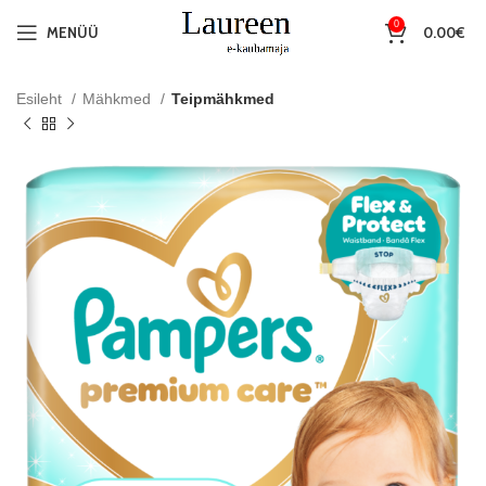
0
MENÜÜ
0.00
€
Esileht
Mähkmed
Teipmähkmed