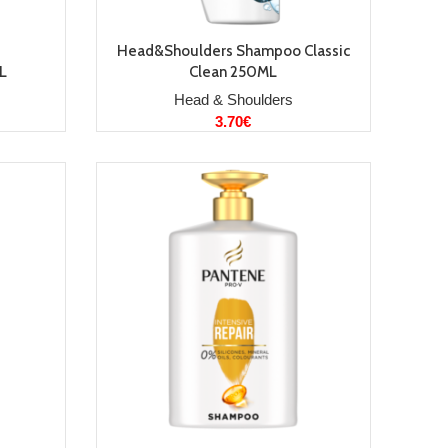
LISA KORVI
Head&Shoulders Shampoo Classic
L
Clean 250ML
Head & Shoulders
3.70
€
LISA KORVI