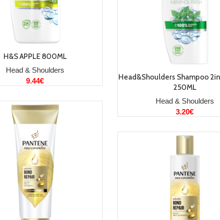
LISA KORVI
H&S APPLE 800ML
Head & Shoulders
LISA KORVI
Head&Shoulders Shampoo 2in
9.44
€
250ML
Head & Shoulders
3.20
€