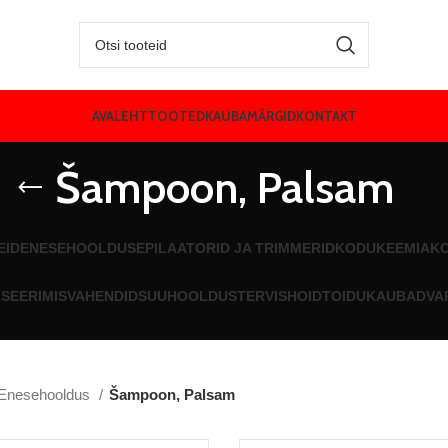
AVALEHT
TOOTED
KAUBAMÄRGID
KONTAKT
Šampoon, Palsam
EID
ENESEHOOLDUS
EPILAATORID JA TRIMMERID
KODUKEEMIA
K
SEERIMISVAHENDID
SUUHOOLDUS
TERVISHOID
TOIDUKAUBAD
VA
Enesehooldus
Šampoon, Palsam