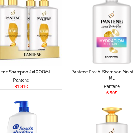
LISA KORVI
LISA KORVI
tene Shampoo 4x1000ML
Pantene Pro-V Shampoo Mois
ML
Pantene
Pantene
31.81
€
6.90
€