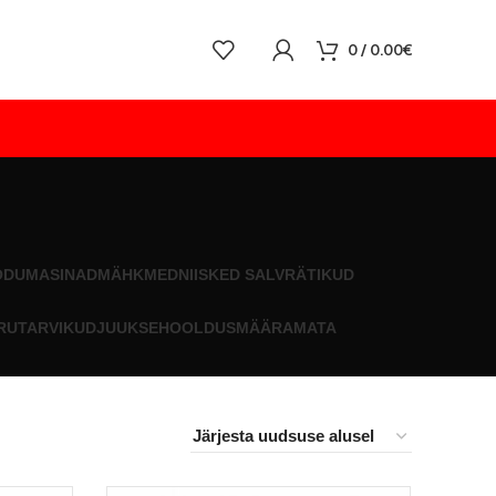
0
/
0.00
€
ODUMASINAD
MÄHKMED
NIISKED SALVRÄTIKUD
RUTARVIKUD
JUUKSEHOOLDUS
MÄÄRAMATA