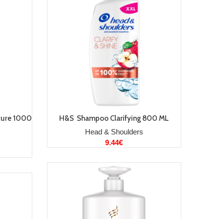
LISA KORVI
ture 1000
H&S Shampoo Clarifying 800 ML
Head & Shoulders
9.44
€