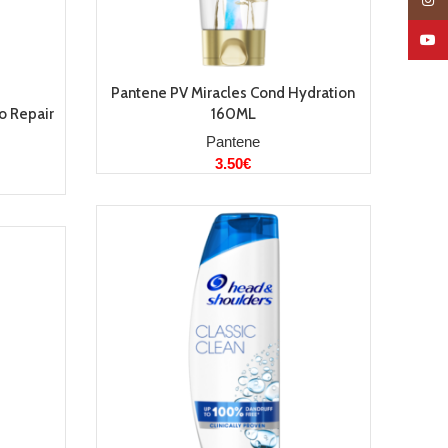
Insta
YouT
LISA KORVI
Pantene PV Miracles Cond Hydration
o Repair
160ML
Pantene
3.50
€