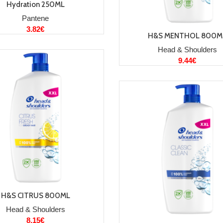
Hydration 250ML
Pantene
3.82
€
LISA KORVI
H&S MENTHOL 800M
Head & Shoulders
9.44
€
LISA KORVI
H&S CITRUS 800ML
Head & Shoulders
8.15
€
LISA KORVI