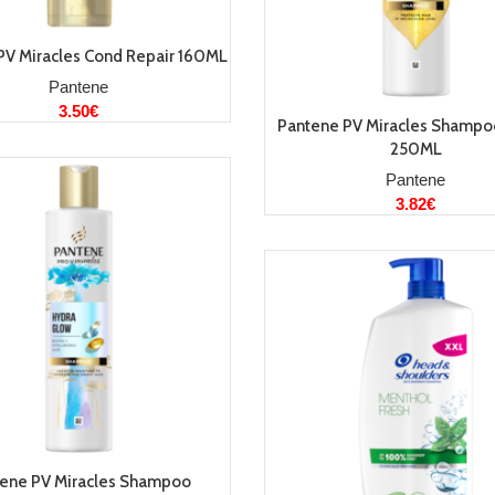
LISA KORVI
PV Miracles Cond Repair 160ML
Pantene
3.50
€
LISA KORVI
Pantene PV Miracles Shampo
250ML
Pantene
3.82
€
LISA KORVI
ene PV Miracles Shampoo