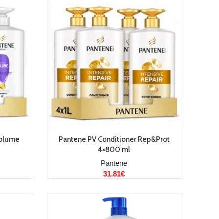
LISA KORVI
Volume
Pantene PV Conditioner Rep&Prot
4×800 ml
Pantene
31.81
€