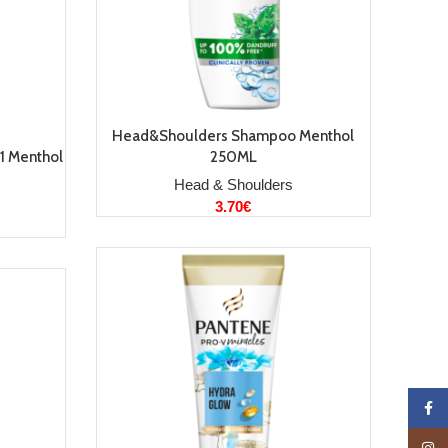
LISA KORVI
Head&Shoulders Shampoo Menthol
1 Menthol
250ML
Head & Shoulders
3.70
€
Face