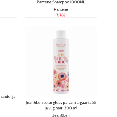
Pantene Shampoo 1000ML
Pantene
7.78
€
andel ja
LISA KORVI
Jean&Len color gloss palsam argaaniaõli
ja viigimari 300 ml
Jean&Len