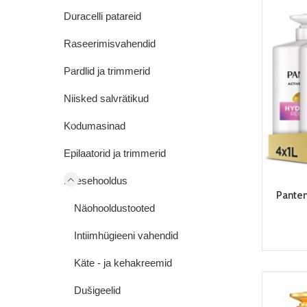
Duracelli patareid
Raseerimisvahendid
Pardlid ja trimmerid
Niisked salvrätikud
Kodumasinad
Epilaatorid ja trimmerid
Enesehooldus
Pante
Näohooldustooted
Intiimhügieeni vahendid
Käte - ja kehakreemid
Dušigeelid