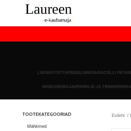
LOOMATOIT
TAPEEDILIIMID
DURACELLI PATAR
NIISKUSEIMAJAD
PARDLID JA TRIMMERID
RA
TOOTEKATEGOORIAD
Esileht
Mähkmed