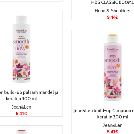
H&S CLASSIC 800ML
Head & Shoulders
9.44
€
LISA KORVI
n build-up palsam mandel ja
keratiin 300 ml
Jean&Len
LISA KORVI
Jean&Len build-up šampoon m
5.41
€
keratiin 300 ml
Jean&Len
5.41
€