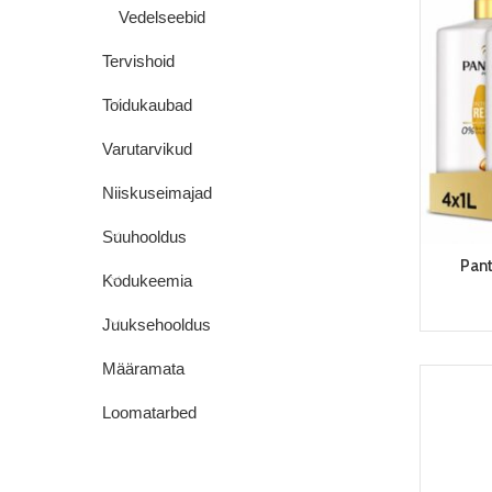
Vedelseebid
Tervishoid
Toidukaubad
Varutarvikud
Niiskuseimajad
Suuhooldus
Pan
Kodukeemia
Juuksehooldus
Määramata
Loomatarbed