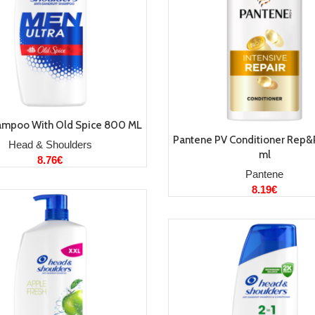
LISA KORVI
mpoo With Old Spice 800 ML
LISA KORVI
Pantene PV Conditioner Rep&
Head & Shoulders
ml
8.76
€
Pantene
8.19
€