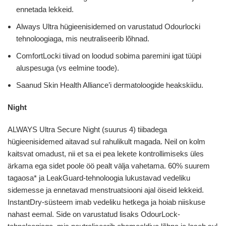
ennetada lekkeid.
Always Ultra hügieenisidemed on varustatud Odourlocki
tehnoloogiaga, mis neutraliseerib lõhnad.
ComfortLocki tiivad on loodud sobima paremini igat tüüpi
aluspesuga (vs eelmine toode).
Saanud Skin Health Alliance’i dermatoloogide heakskiidu.
Night
ALWAYS Ultra Secure Night (suurus 4) tiibadega
hügieenisidemed aitavad sul rahulikult magada. Neil on kolm
kaitsvat omadust, nii et sa ei pea lekete kontrollimiseks üles
ärkama ega sidet poole öö pealt välja vahetama. 60% suurem
tagaosa* ja LeakGuard-tehnoloogia lukustavad vedeliku
sidemesse ja ennetavad menstruatsiooni ajal öiseid lekkeid.
InstantDry-süsteem imab vedeliku hetkega ja hoiab niiskuse
nahast eemal. Side on varustatud lisaks OdourLock-