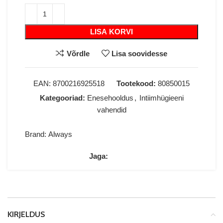
LISA KORVI
Võrdle
Lisa soovidesse
EAN:
8700216925518
Tootekood:
80850015
Kategooriad:
Enesehooldus
,
Intiimhügieeni
vahendid
Brand:
Always
Jaga:
KIRJELDUS