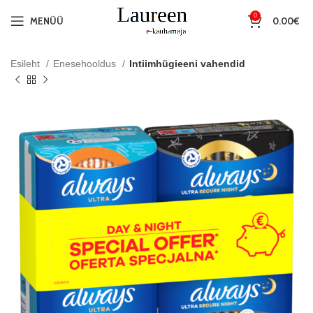
0
MENÜÜ
0.00
€
Esileht
Enesehooldus
Intiimhügieeni vahendid