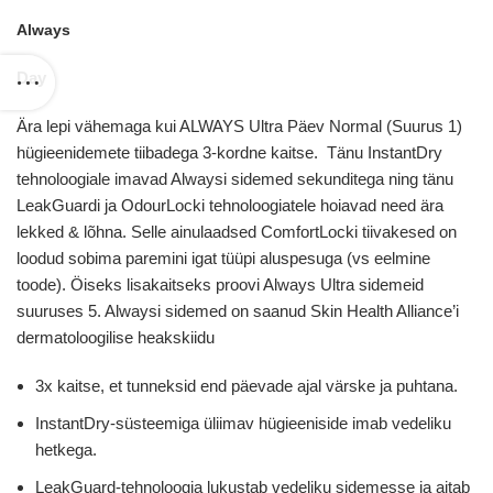
Always
Day
Ära lepi vähemaga kui ALWAYS Ultra Päev Normal (Suurus 1)
hügieenidemete tiibadega 3-kordne kaitse. Tänu InstantDry
tehnoloogiale imavad Alwaysi sidemed sekunditega ning tänu
LeakGuardi ja OdourLocki tehnoloogiatele hoiavad need ära
lekked & lõhna. Selle ainulaadsed ComfortLocki tiivakesed on
loodud sobima paremini igat tüüpi aluspesuga (vs eelmine
toode). Öiseks lisakaitseks proovi Always Ultra sidemeid
suuruses 5. Alwaysi sidemed on saanud Skin Health Alliance’i
dermatoloogilise heakskiidu
3x kaitse, et tunneksid end päevade ajal värske ja puhtana.
InstantDry-süsteemiga üliimav hügieeniside imab vedeliku
hetkega.
LeakGuard-tehnoloogia lukustab vedeliku sidemesse ja aitab