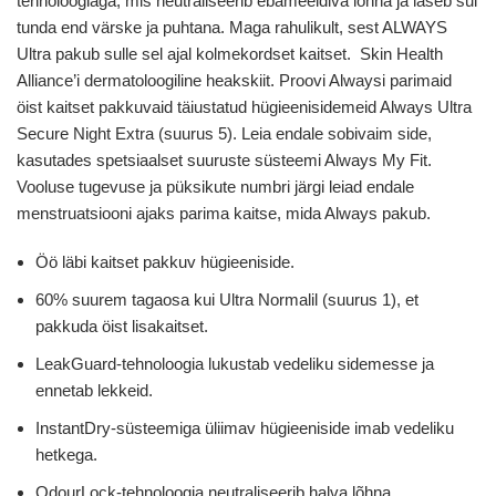
tehnoloogiaga, mis neutraliseerib ebameeldiva lõhna ja laseb sul
tunda end värske ja puhtana. Maga rahulikult, sest ALWAYS
Ultra pakub sulle sel ajal kolmekordset kaitset. Skin Health
Alliance’i dermatoloogiline heakskiit. Proovi Alwaysi parimaid
öist kaitset pakkuvaid täiustatud hügieenisidemeid Always Ultra
Secure Night Extra (suurus 5). Leia endale sobivaim side,
kasutades spetsiaalset suuruste süsteemi Always My Fit.
Vooluse tugevuse ja püksikute numbri järgi leiad endale
menstruatsiooni ajaks parima kaitse, mida Always pakub.
Öö läbi kaitset pakkuv hügieeniside.
60% suurem tagaosa kui Ultra Normalil (suurus 1), et
pakkuda öist lisakaitset.
LeakGuard-tehnoloogia lukustab vedeliku sidemesse ja
ennetab lekkeid.
InstantDry-süsteemiga üliimav hügieeniside imab vedeliku
hetkega.
OdourLock-tehnoloogia neutraliseerib halva lõhna.