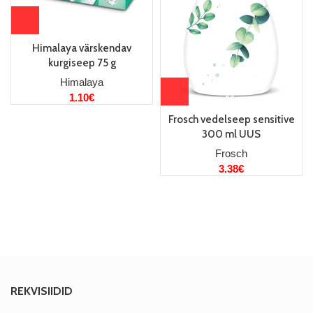
Himalaya värskendav
kurgiseep 75 g
Himalaya
1.10
€
Frosch vedelseep sensitive
300 ml UUS
Frosch
3.38
€
REKVISIIDID