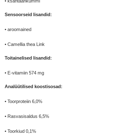
• ksantaankummi
Sensoorseid lisandid:
• aroomained
• Camellia thea Link
Toitainelised lisandid:
• E-vitamiin 574 mg
Analüütilised koostisosad:
• Toorproteiin 6,0%
• Rasvasisaldus 6,5%
• Toorkiud 0,1%