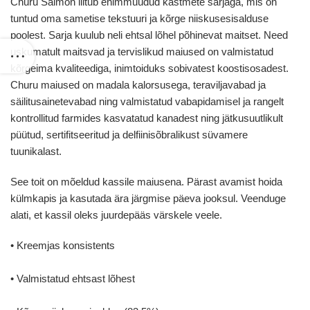
Churu Salmon liitub enimmüüdud kastmete sarjaga, mis on
tuntud oma sametise tekstuuri ja kõrge niiskusesisalduse
poolest. Sarja kuulub neli ehtsal lõhel põhinevat maitset. Need
uskumatult maitsvad ja tervislikud maiused on valmistatud
kõrgeima kvaliteediga, inimtoiduks sobivatest koostisosadest.
Churu maiused on madala kalorsusega, teraviljavabad ja
säilitusainetevabad ning valmistatud vabapidamisel ja rangelt
kontrollitud farmides kasvatatud kanadest ning jätkusuutlikult
püütud, sertifitseeritud ja delfiinisõbralikust süvamere
tuunikalast.
See toit on mõeldud kassile maiusena. Pärast avamist hoida
külmkapis ja kasutada ära järgmise päeva jooksul. Veenduge
alati, et kassil oleks juurdepääs värskele veele.
• Kreemjas konsistents
• Valmistatud ehtsast lõhest