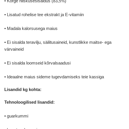
• Kõrge niiskusesisaldus (83,5%)
• Lisatud rohelise tee ekstrakt ja E-vitamiin
• Madala kalorsusega maius
• Ei sisalda teravilju, säilitusaineid, kunstlikke maitse- ega
värvaineid
• Ei sisalda loomseid kõrvalsaadusi
• Ideaalne maius sideme tugevdamiseks teie kassiga
Lisandid kg kohta:
Tehnoloogilised lisandid:
• guarkummi