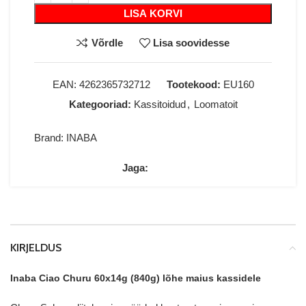
LISA KORVI
Võrdle
Lisa soovidesse
EAN:
4262365732712
Tootekood:
EU160
Kategooriad:
Kassitoidud
,
Loomatoit
Brand:
INABA
Jaga:
KIRJELDUS
Inaba Ciao Churu 60x14g (840g) lõhe maius kassidele