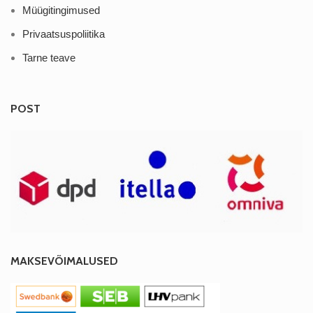
Müügitingimused
Privaatsuspoliitika
Tarne teave
POST
MAKSEVÕIMALUSED