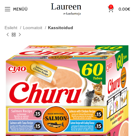
0
MENÜÜ
0.00
€
Esileht
Loomatoit
Kassitoidud