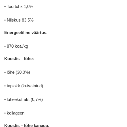
• Toortuhk 1,0%
• Niiskus 83,5%
Energeetiline väärtus:
• 870 kcal/kg
Koostis – lõhe:
• lõhe (30,0%)
• tapiokk (kuivatatud)
• lõheekstrakt (0,7%)
• kollageen
Koostis – lõhe kanaga: