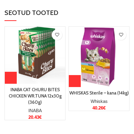
SEOTUD TOOTED
INABA CAT CHURU BITES
WHISKAS Sterile – kana (14kg)
CHICKEN WR.TUNA 12x30g
Whiskas
(360g)
40.26
€
INABA
20.43
€